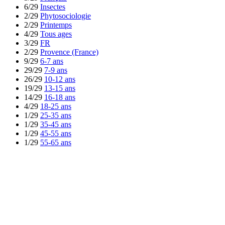
6/29
Insectes
2/29
Phytosociologie
2/29
Printemps
4/29
Tous ages
3/29
FR
2/29
Provence (France)
9/29
6-7 ans
29/29
7-9 ans
26/29
10-12 ans
19/29
13-15 ans
14/29
16-18 ans
4/29
18-25 ans
1/29
25-35 ans
1/29
35-45 ans
1/29
45-55 ans
1/29
55-65 ans